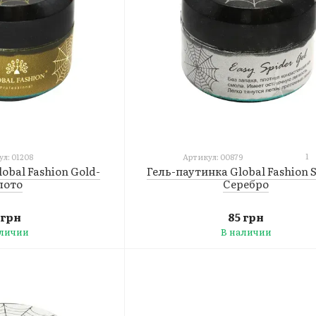
1
л: 01208
Артикул: 00879
obal Fashion Gold-
Гель-паутинка Global Fashion S
лото
Серебро
 грн
85 грн
аличии
В наличии