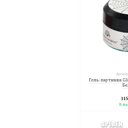
Артикул
Гель-паутинка Gl
Бе
11
В н