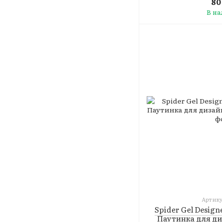
80
В н
Артику
Spider Gel Design
Паутинка для ди