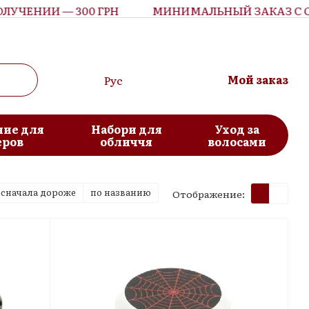
НИИ — 300 ГРН
МИНИМАЛЬНЫЙ ЗАКАЗ С ОПЛАТ
Мой заказ
Рус
ие для
Набори для
Уход за
еров
обличчя
волосами
сначала дороже
по названию
Отображение: