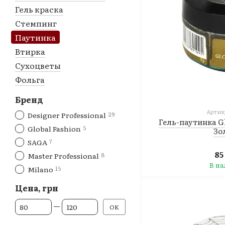
Гель краска
Стемпинг
Паутинка
Втирка
Сухоцветы
Фольга
Бренд
Артику
29
Designer Professional
Гель-паутинка Gl
5
Global Fashion
Зо
7
SAGA
85
8
Master Professional
В н
15
Milano
Цена, грн
От Цена, грн
До Цена, грн
OK