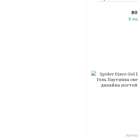
80
В н
Артику