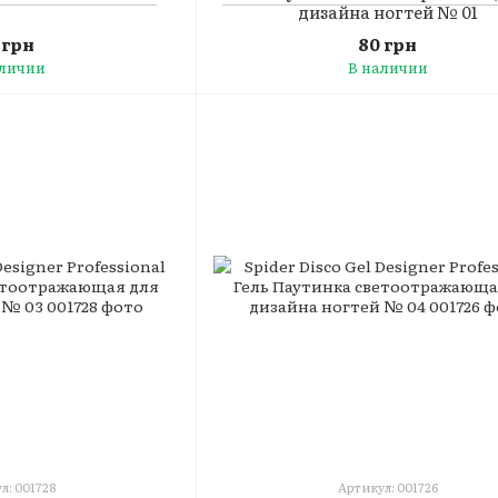
дизайна ногтей № 01
 грн
80 грн
аличии
В наличии
л: 001728
Артикул: 001726