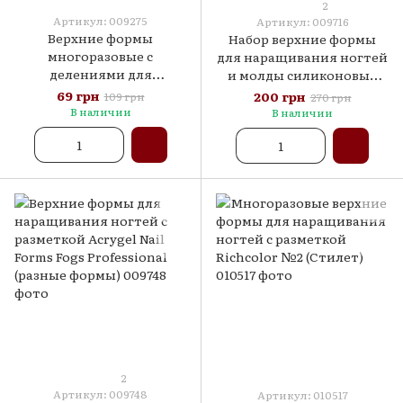
2
Артикул: 009275
Артикул: 009716
Верхние формы
Набор верхние формы
многоразовые c
для наращивания ногтей
делениями для
и молды силиконовые
наращивания ногтей,
вкладки для френча 120
69 грн
200 грн
109 грн
270 грн
прозрачные, Global
штук
В наличии
В наличии
Fashion 100шт.
2
Артикул: 009748
Артикул: 010517