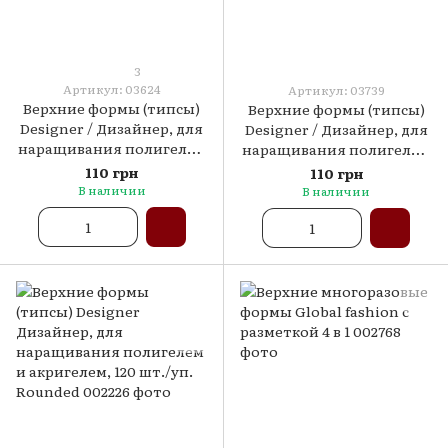
3
Артикул: 03624
Артикул: 03739
Верхние формы (типсы)
Верхние формы (типсы)
Designer / Дизайнер, для
Designer / Дизайнер, для
наращивания полигелем
наращивания полигелем
/ акригелем, 120 шт./уп.
/ акригелем, 120 шт./уп.
110 грн
110 грн
Oval form
Ballerina form
В наличии
В наличии