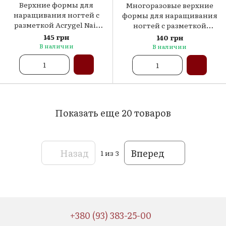
Верхние формы для
Многоразовые верхние
наращивания ногтей с
формы для наращивания
разметкой Acrygel Nail
ногтей с разметкой
Forms Fogs Professional
Richcolor №2 (Стилет)
145 грн
140 грн
(разные формы)
В наличии
В наличии
Показать еще 20 товаров
Назад
Вперед
1
из 3
+380 (93) 383-25-00