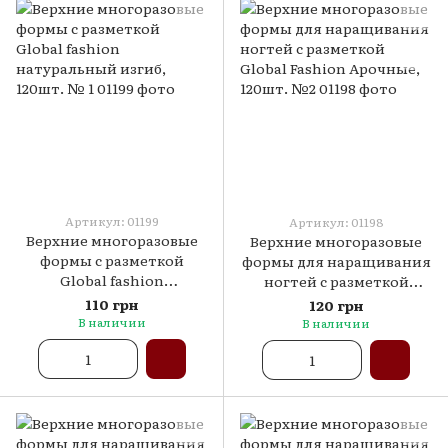
Артикул: 01199
Артикул: 01198
Верхние многоразовые
Верхние многоразовые
формы с разметкой
формы для наращивания
Global fashion
ногтей с разметкой
натуральный изгиб,
Global Fashion Арочные,
110 грн
120 грн
120шт. № 1
120шт. №2
В наличии
В наличии