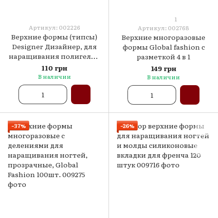
1
Артикул: 002226
Артикул: 002768
Верхние формы (типсы)
Верхние многоразовые
Designer Дизайнер, для
формы Global fashion с
наращивания полигелем
разметкой 4 в 1
и акригелем, 120 шт./уп.
110 грн
149 грн
Rounded
В наличии
В наличии
−37%
−26%