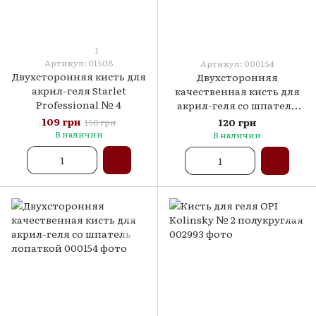
1
Артикул: 01508
Артикул: 000154
Двухсторонняя кисть для
Двухсторонняя
акрил-геля Starlet
качественная кисть для
Professional № 4
акрил-геля со шпатель
лопаткой
109 грн
120 грн
150 грн
В наличии
В наличии