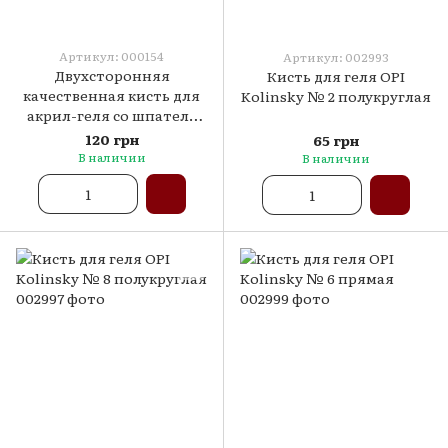
Артикул: 000154
Артикул: 002993
Двухсторонняя
Кисть для геля OPI
качественная кисть для
Kolinsky № 2 полукруглая
акрил-геля со шпатель
лопаткой
120 грн
65 грн
В наличии
В наличии