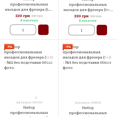
профессиональных
профессиональных
насадок для фрезера (5+1)
насадок для фрезера (5+1)
- №4 без подставки
- №3 без подставки
220 грн
220 грн
241 грн
241 грн
В наличии
В наличии
−9%
−9%
2
Артикул: 00550
Артикул: 00609
Набор
Набор
профессиональных
профессиональных