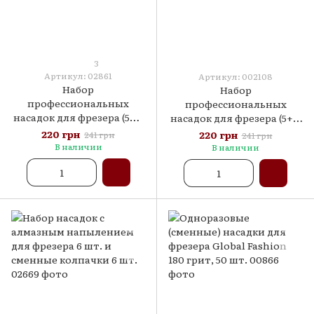
3
Артикул: 02861
Артикул: 002108
Набор
Набор
профессиональных
профессиональных
насадок для фрезера (5+1)
насадок для фрезера (5+1)
- №10 без подставки
- №9 без подставки
220 грн
220 грн
241 грн
241 грн
В наличии
В наличии