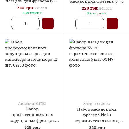
насадок для фрезера (5+1)
насадок для фрезера (5+1)
- №2 без подставки
- №1 без подставки
220 грн
220 грн
241 грн
241 грн
В наличии
В наличии
Артикул: 02753
Артикул: 00147
Набор
Набор насадок для
профессиональных
фрезера № 13
корундовых фрез для
керамическая синяя,
маникюра и педикюра 12
алмазные 5 шт.
149 грн
220 грн