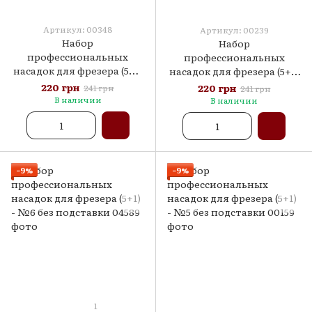
Артикул: 00348
Артикул: 00239
Набор
Набор
профессиональных
профессиональных
насадок для фрезера (5+1)
насадок для фрезера (5+1)
- №8 без подставки
- №7 без подставки
220 грн
220 грн
241 грн
241 грн
В наличии
В наличии
−9%
−9%
1