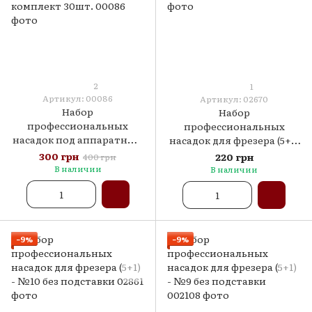
2
1
Артикул: 00086
Артикул: 02670
Набор
Набор
профессиональных
профессиональных
насадок под аппаратный
насадок для фрезера (5+1)
маникюр и педикюр -
- №11 без подставки
300 грн
220 грн
400 грн
комплект 30шт.
В наличии
В наличии
−9%
−9%