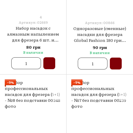
4
Артикул: 02669
Артикул: 00866
Набор насадок с
Одноразовые (сменные)
алмазным напылением
насадки для фрезера
для фрезера 6 шт. и
Global Fashion 180 грит,
сменные колпачки 6 шт.
50 шт.
80 грн
90 грн
В наличии
В наличии
−9%
−9%