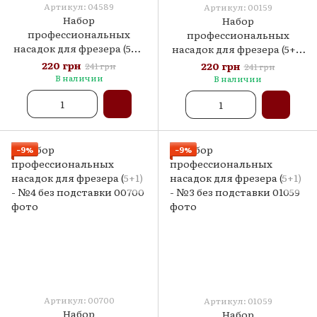
Артикул: 04589
Артикул: 00159
Набор
Набор
профессиональных
профессиональных
насадок для фрезера (5+1)
насадок для фрезера (5+1)
- №6 без подставки
- №5 без подставки
220 грн
220 грн
241 грн
241 грн
В наличии
В наличии
−9%
−9%
Артикул: 00700
Артикул: 01059
Набор
Набор