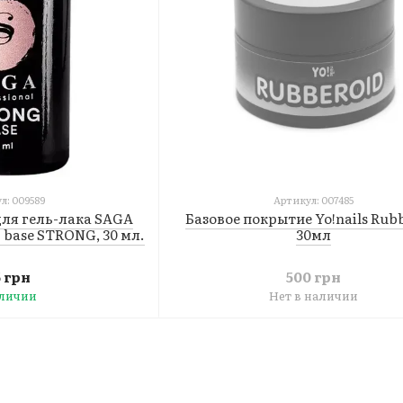
л: 009589
Артикул: 007485
для гель-лака SAGA
Базовое покрытие Yo!nails Rub
r base STRONG, 30 мл.
30мл
5 грн
500 грн
аличии
Нет в наличии