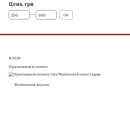
Цена, грн
От Цена, грн
До Цена, грн
OK
© 2026
Принимаем к оплате
Мобильная версия