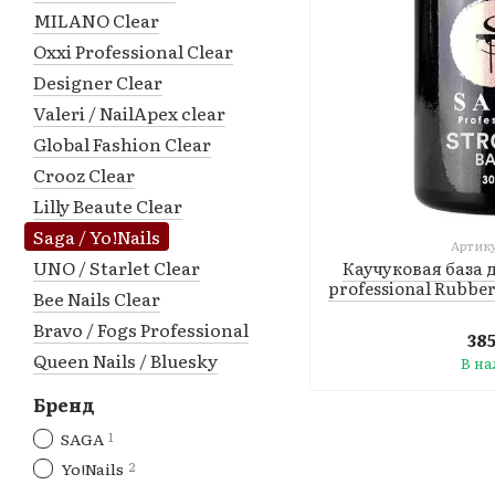
MILANO Clear
Oxxi Professional Clear
Designer Clear
Valeri / NailApex clear
Global Fashion Clear
Crooz Clear
Lilly Beaute Clear
Saga / Yo!Nails
Артику
UNO / Starlet Clear
Каучуковая база 
professional Rubbe
Bee Nails Clear
Bravo / Fogs Professional
38
Queen Nails / Bluesky
В н
Бренд
1
SAGA
2
Yo!Nails