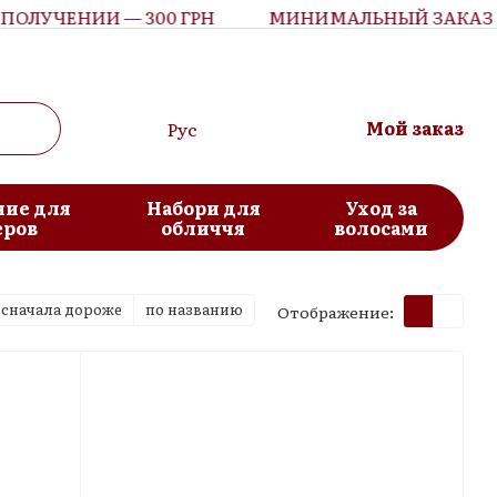
ОЛУЧЕНИИ — 300 ГРН
МИНИМАЛЬНЫЙ ЗАКАЗ С 
Мой заказ
Рус
ие для
Набори для
Уход за
еров
обличчя
волосами
сначала дороже
по названию
Отображение: