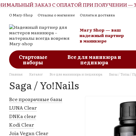
МАЛЬНЫЙ ЗАКАЗ С ОПЛАТОЙ ПРИ ПОЛУЧЕНИИ — 300
Перейти к основному контенту
О Mary-Shop
Отзывы о магазине
Оплата и доставка
Контактная информация
Обмен и возврат
Пользовательское соглашение
Блог
Mary Shop — ваш
надежный партнер
в маникюре
Стартовые
Все для маникюра и
наборы
педикюра
Главная
Каталог
Все для маникюра и педикюра
Базы / Топы / 
Saga / Yo!Nails
Все прозрачные базы
LUNA Clear
DNKa clear
Kodi Clear
Joia Vegan Clear